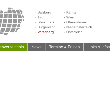
- Salzburg
- Kärnten
- Tirol
- Wien
- Steiermark
- Oberösterreich
- Burgenland
- Niederösterreich
- Vorarlberg
- Österreich
enverzeichnis
News
Termine & Fristen
Links & Infos