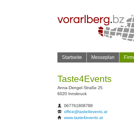
Startseite
Messeplan
Firm
Taste4Events
Anna-Dengel-Straße 25
6020 Innsbruck
067761808788
office@taste4events.at
www.taste4events.at