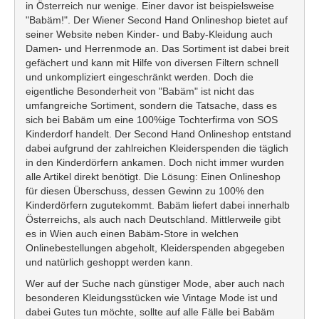
in Österreich nur wenige. Einer davor ist beispielsweise
"Babäm!". Der Wiener Second Hand Onlineshop bietet auf
seiner Website neben Kinder- und Baby-Kleidung auch
Damen- und Herrenmode an. Das Sortiment ist dabei breit
gefächert und kann mit Hilfe von diversen Filtern schnell
und unkompliziert eingeschränkt werden. Doch die
eigentliche Besonderheit von "Babäm" ist nicht das
umfangreiche Sortiment, sondern die Tatsache, dass es
sich bei Babäm um eine 100%ige Tochterfirma von SOS
Kinderdorf handelt. Der Second Hand Onlineshop entstand
dabei aufgrund der zahlreichen Kleiderspenden die täglich
in den Kinderdörfern ankamen. Doch nicht immer wurden
alle Artikel direkt benötigt. Die Lösung: Einen Onlineshop
für diesen Überschuss, dessen Gewinn zu 100% den
Kinderdörfern zugutekommt. Babäm liefert dabei innerhalb
Österreichs, als auch nach Deutschland. Mittlerweile gibt
es in Wien auch einen Babäm-Store in welchen
Onlinebestellungen abgeholt, Kleiderspenden abgegeben
und natürlich geshoppt werden kann.
Wer auf der Suche nach günstiger Mode, aber auch nach
besonderen Kleidungsstücken wie Vintage Mode ist und
dabei Gutes tun möchte, sollte auf alle Fälle bei Babäm