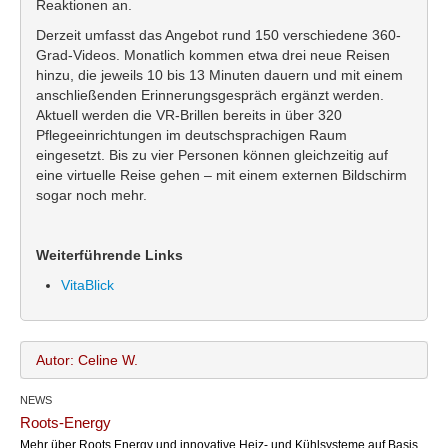
Reaktionen an.
Derzeit umfasst das Angebot rund 150 verschiedene 360-
Grad-Videos. Monatlich kommen etwa drei neue Reisen
hinzu, die jeweils 10 bis 13 Minuten dauern und mit einem
anschließenden Erinnerungsgespräch ergänzt werden.
Aktuell werden die VR-Brillen bereits in über 320
Pflegeeinrichtungen im deutschsprachigen Raum
eingesetzt. Bis zu vier Personen können gleichzeitig auf
eine virtuelle Reise gehen – mit einem externen Bildschirm
sogar noch mehr.
Weiterführende Links
VitaBlick
Autor: Celine W.
NEWS
Celine W.
Name:
Roots-Energy
office@bundesland.bz
Email:
Mehr über Roots Energy und innovative Heiz- und Kühlsysteme auf Basis