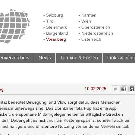
- Salzburg
- Kärnten
- Tirol
- Wien
- Steiermark
- Oberösterreich
- Burgenland
- Niederösterreich
- Vorarlberg
- Österreich
enverzeichnis
News
Termine & Fristen
Links & Infos
10.02.2025
ag
lität bedeutet Bewegung, und Vlow sorgt dafür, dass Menschen
insam unterwegs sind. Das Dornbirner Start-up hat eine App
ickelt, die spontane Mitfahrgelegenheiten für alltägliche Strecken
ittelt. Dabei geht es nicht nur um Kostenersparnis, sondern auch um
 nachhaltigere und effizientere Nutzung vorhandener Verkehrsmittel.