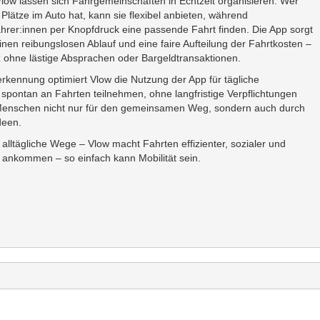
Vlow lassen sich Fahrgemeinschaften in Echtzeit organisieren. Wer
e Plätze im Auto hat, kann sie flexibel anbieten, während
ahrer:innen per Knopfdruck eine passende Fahrt finden. Die App sorgt
einen reibungslosen Ablauf und eine faire Aufteilung der Fahrtkosten –
 ohne lästige Absprachen oder Bargeldtransaktionen.
erkennung optimiert Vlow die Nutzung der App für tägliche
spontan an Fahrten teilnehmen, ohne langfristige Verpflichtungen
 Menschen nicht nur für den gemeinsamen Weg, sondern auch durch
deen.
 alltägliche Wege – Vlow macht Fahrten effizienter, sozialer und
n, ankommen – so einfach kann Mobilität sein.