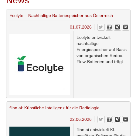
News
Ecolyte – Nachhaltige Batteriespeicher aus Österreich
01.07.2026
Ecolyte entwickelt
nachhaltige
Energiespeicher auf Basis
von organischen Redox-
Flow-Batterien und trägt
damit zur Speicherung
erneuerbarer Energien
bei. Das österreichische
Cleantech-Startup setzt
auf biobasierte
Materialien, um
umweltschädliche und
flinn.ai: Künstliche Intelligenz für die Radiologie
kritische Rohstoffe in
Batteriesystemen durch
22.06.2026
nachhaltige Alternativen
zu ersetzen.
flinn.ai entwickelt KI-
gestützte Software für die